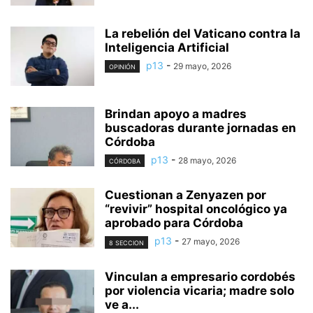
La rebelión del Vaticano contra la
Inteligencia Artificial
p13
-
29 mayo, 2026
OPINIÓN
Brindan apoyo a madres
buscadoras durante jornadas en
Córdoba
p13
-
28 mayo, 2026
CÓRDOBA
Cuestionan a Zenyazen por
“revivir” hospital oncológico ya
aprobado para Córdoba
p13
-
27 mayo, 2026
8 SECCION
Vinculan a empresario cordobés
por violencia vicaria; madre solo
ve a...