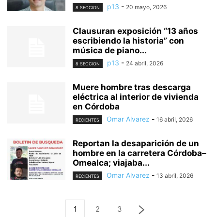
p13
-
20 mayo, 2026
8 SECCION
Clausuran exposición “13 años
escribiendo la historia” con
música de piano...
p13
-
24 abril, 2026
8 SECCION
Muere hombre tras descarga
eléctrica al interior de vivienda
en Córdoba
Omar Alvarez
-
16 abril, 2026
RECIENTES
Reportan la desaparición de un
hombre en la carretera Córdoba–
Omealca; viajaba...
Omar Alvarez
-
13 abril, 2026
RECIENTES
1
2
3