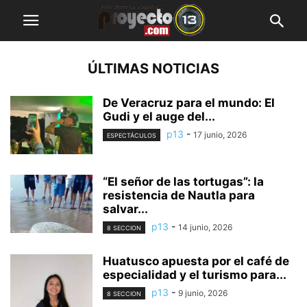
ÚLTIMAS NOTICIAS
De Veracruz para el mundo: El
Gudi y el auge del...
p13
-
17 junio, 2026
ESPECTÁCULOS
“El señor de las tortugas”: la
resistencia de Nautla para
salvar...
p13
-
14 junio, 2026
8 SECCION
Huatusco apuesta por el café de
especialidad y el turismo para...
p13
-
9 junio, 2026
8 SECCION