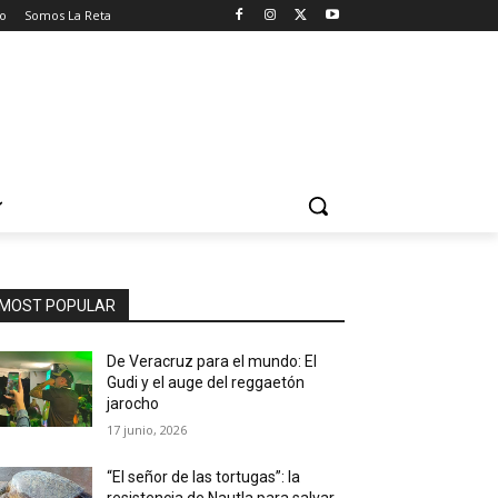
o
Somos La Reta
MOST POPULAR
De Veracruz para el mundo: El
Gudi y el auge del reggaetón
jarocho
17 junio, 2026
“El señor de las tortugas”: la
resistencia de Nautla para salvar