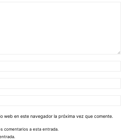
Nombre:
Correo
electróni
Sitio
web:
itio web en este navegador la próxima vez que comente.
es comentarios a esta entrada.
entrada.