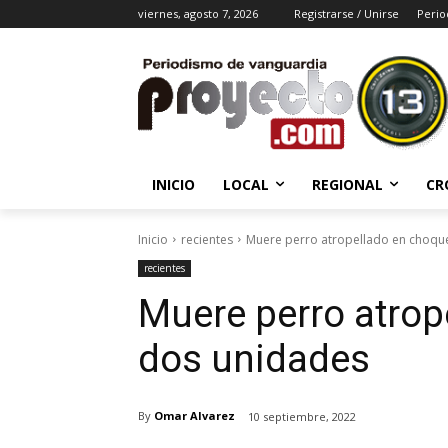
viernes, agosto 7, 2026
Registrarse / Unirse
Perio
INICIO
LOCAL
REGIONAL
CR
Inicio
recientes
Muere perro atropellado en choqu
recientes
Muere perro atrop
dos unidades
By
Omar Alvarez
10 septiembre, 2022