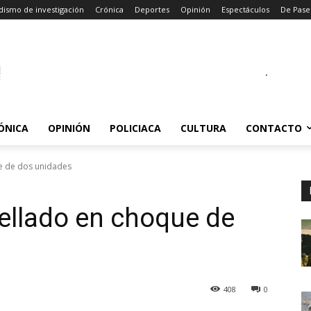
dismo de investigación
Crónica
Deportes
Opinión
Espectáculos
De Pase
.
ÓNICA
OPINIÓN
POLICIACA
CULTURA
CONTACTO
e de dos unidades
ellado en choque de
408
0