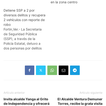
en la zona centro
Detiene SSP a 2 por
diversos delitos y recupera
2 vehículos con reporte de
robo
Fortin,Ver.- La Secretaria
de Seguridad Pública
(SSP), a través de la
Policía Estatal, detuvo a
dos personas por delitos
contra la salud y presunto
robo de vehículo, y
recuperaron dos unidades
con reporte de robo, en
hechos registrados en
Fortín, Córdoba y Orizaba.
En recorridos de
prevención y vigilancia
por…
Artículo anterior
Artículo siguiente
Invita alcalde Yanga al Grito
El Alcalde Ventura Demuner
de Independencia y ofrecerá
Torres, recibe la grata visita