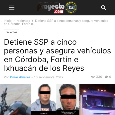
Inicio
recientes
Detiene SSP a cinco personas y asegura vehículos
en Córdoba, Fortín e...
recientes
Detiene SSP a cinco
personas y asegura vehículos
en Córdoba, Fortín e
Ixhuacán de los Reyes
330
0
Por
Omar Alvarez
-
10 septiembre, 2022