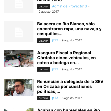
Admin de Proyecto13
-
ORIZABA
12 agosto, 2017
Balacera en Río Blanco, sólo
encontraron ropa, una navaja y
casquillos...
p13
-
9 agosto, 2017
ORIZABA
Asegura Fiscalía Regional
Córdoba cinco vehículos, en
cateo a bodega en...
p13
-
9 agosto, 2017
ORIZABA
Renuncian a delegada de la SEV
en Orizaba por cuestiones
políticas,...
p13
-
5 agosto, 2017
ORIZABA
Acaban con humedales en Río