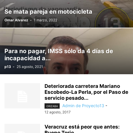
TEZONAPA
TLALIXCOYAN
TOTUTLA
VERACRUZ
VIDEO
Se mata pareja en motocicleta
XALAPA
YANGA
ZONGOLICA
Omar Alvarez
-
1 marzo, 2022
Para no pagar, IMSS sólo da 4 días de
incapacidad a...
p13
-
25 agosto, 2021
Deteriorada carretera Mariano
Escobedo-La Perla, por el Paso de
servicio pesado...
Admin de Proyecto13
-
ORIZABA
12 agosto, 2017
Veracruz está peor que antes:
Bueno Torio