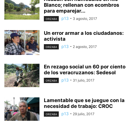
Blanco; rellenan con ecombros
para emparejar...
p13
-
3 agosto, 2017
ORIZABA
Un error armar a los ciudadanos:
activista
p13
-
2 agosto, 2017
ORIZABA
En rezago social un 60 por ciento
de los veracruzanos: Sedesol
p13
-
31 julio, 2017
ORIZABA
Lamentable que se juegue con la
necesidad de trabajo: CROC
p13
-
29 julio, 2017
ORIZABA