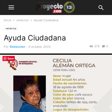
Inicio
veracruz
Ayuda Ciudadana
veracruz
Ayuda Ciudadana
276
0
Por
Redaccion
-
6 octubre, 2023
Save