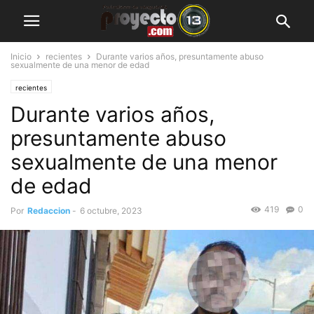
Inicio
recientes
Durante varios años, presuntamente abuso
sexualmente de una menor de edad
recientes
Durante varios años,
presuntamente abuso
sexualmente de una menor
de edad
419
0
Por
Redaccion
-
6 octubre, 2023