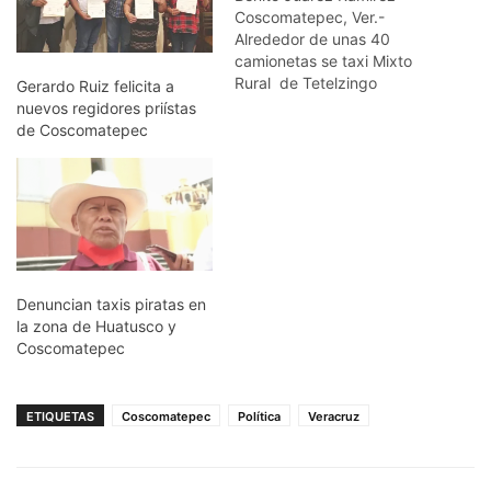
Coscomatepec, Ver.-
Alrededor de unas 40
camionetas se taxi Mixto
Rural de Tetelzingo
Gerardo Ruiz felicita a
bloquearon la carretera
nuevos regidores priístas
Coscomatepec- Huatusco-
de Coscomatepec
Xalapa- a la altura a la
entrada de Ixhuatlán del
Café; quienes exigen
rehabilitación del puente
que se cayó en San
Nicolás, municipio de
Coscomatepec y la
renuncia del delegado…
Denuncian taxis piratas en
la zona de Huatusco y
Coscomatepec
ETIQUETAS
Coscomatepec
Política
Veracruz