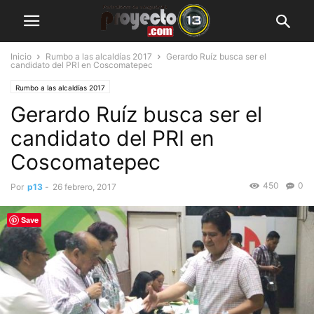
Inicio
Rumbo a las alcaldías 2017
Gerardo Ruíz busca ser el
candidato del PRI en Coscomatepec
Rumbo a las alcaldías 2017
Gerardo Ruíz busca ser el
candidato del PRI en
Coscomatepec
450
0
Por
p13
-
26 febrero, 2017
Save