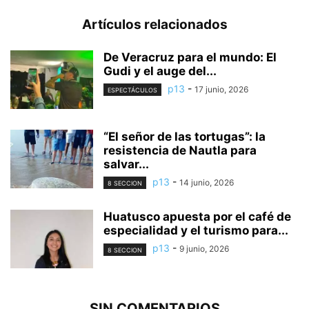
Artículos relacionados
De Veracruz para el mundo: El
Gudi y el auge del...
p13
-
17 junio, 2026
ESPECTÁCULOS
“El señor de las tortugas”: la
resistencia de Nautla para
salvar...
p13
-
14 junio, 2026
8 SECCION
Huatusco apuesta por el café de
especialidad y el turismo para...
p13
-
9 junio, 2026
8 SECCION
SIN COMENTARIOS