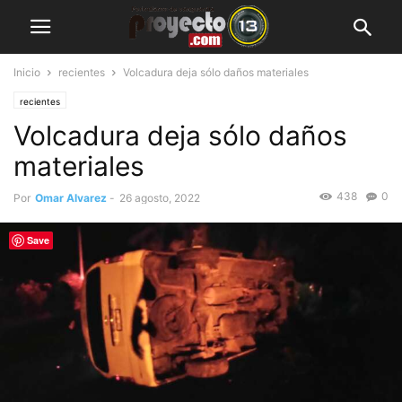
Inicio
recientes
Volcadura deja sólo daños materiales
recientes
Volcadura deja sólo daños
materiales
438
0
Por
Omar Alvarez
-
26 agosto, 2022
Save