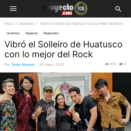
Inicio
recientes
Vibró el Solleiro de Huatusco con lo mejor del Rock
recientes
Regional
Regionales
Vibró el Solleiro de Huatusco
con lo mejor del Rock
812
0
Por
Omar Alvarez
-
30 mayo, 2022