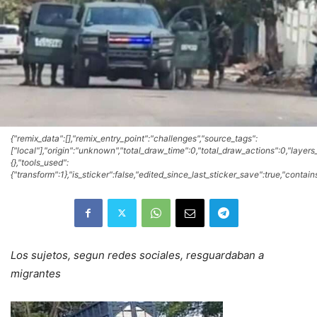
{"remix_data":[],"remix_entry_point":"challenges","source_tags":
["local"],"origin":"unknown","total_draw_time":0,"total_draw_actions":0,"layer
{},"tools_used":
{"transform":1},"is_sticker":false,"edited_since_last_sticker_save":true,"contai
Los sujetos, segun redes sociales, resguardaban a
migrantes