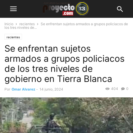
Inicio
recientes
Se enfrentan sujetos armados a grupos policiacos de
los tres niveles de...
recientes
Se enfrentan sujetos
armados a grupos policiacos
de los tres niveles de
gobierno en Tierra Blanca
404
0
Por
Omar Alvarez
-
14 junio, 2024