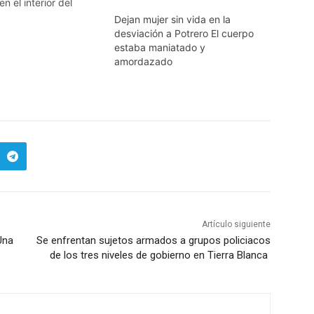
n el interior del
us, ubicado en un
Dejan mujer sin vida en la
erracería de la
desviación a Potrero El cuerpo
relos a Monte Blanco.
estaba maniatado y
 tomó conocimiento
amordazado
l Ministerio Público,
ritos y autoridades
,…
Artículo siguiente
Una
Se enfrentan sujetos armados a grupos policiacos
de los tres niveles de gobierno en Tierra Blanca