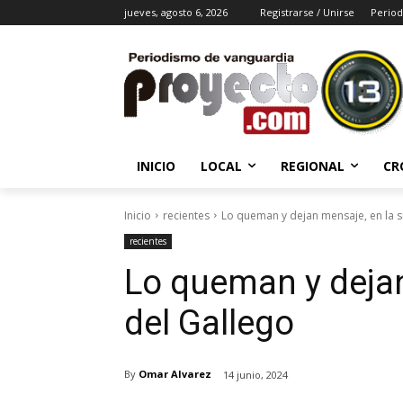
jueves, agosto 6, 2026
Registrarse / Unirse
Period
INICIO
LOCAL
REGIONAL
CR
Inicio
recientes
Lo queman y dejan mensaje, en la s
recientes
Lo queman y dejan
del Gallego
By
Omar Alvarez
14 junio, 2024