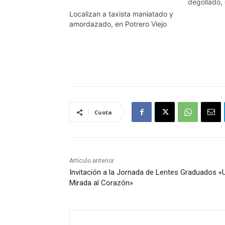
degollado, e
rancho Lem
Localizan a taxista maniatado y
camino de t
amordazado, en Potrero Viejo
calzada Mo
Del deceso
personal de
así como pe
policíacas
Cuota
Artículo anterior
Invitación a la Jornada de Lentes Graduados «
Mirada al Corazón»