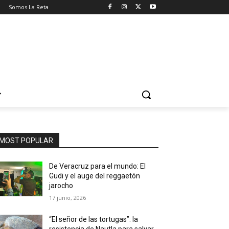
o
Somos La Reta
MOST POPULAR
De Veracruz para el mundo: El
Gudi y el auge del reggaetón
jarocho
17 junio, 2026
“El señor de las tortugas”: la
resistencia de Nautla para salvar