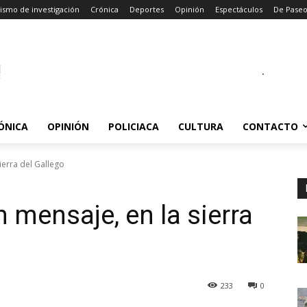
ismo de investigación
Crónica
Deportes
Opinión
Espectáculos
De Pase
.
ÓNICA
OPINIÓN
POLICIACA
CULTURA
CONTACTO
ierra del Gallego
 mensaje, en la sierra
233
0