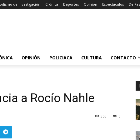
odismo de investigación
Crónica
Deportes
Opinión
Espectáculos
De Pa
.
ÓNICA
OPINIÓN
POLICIACA
CULTURA
CONTACTO
cia a Rocío Nahle
356
0