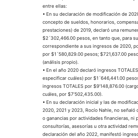
entre ellas:
• En su declaración de modificación de 202
concepto de sueldos, honorarios, compensa
prestaciones) de 2019, declaró una remuner
$2´302,466.00 pesos, en tanto que, para su
correspondiente a sus ingresos de 2020, p
por $1´580,829.00 pesos; $721,637.00 peso
(análisis propio).
• En el año 2020 declaró ingresos TOTALES 
especificar cuáles) por $1´646,441.00 peso
ingresos TOTALES por $9’148,876.00 (cargo 
cuáles, por $7’502,435.00).
• En su declaración inicial y las de modifica
2020, 2021 y 2023, Rocío Nahle, no señaló 
o ganancias por actividades financieras, ni 
consultorías, asesorías u otra actividad re
declaración del año 2022, manifestó ingresos