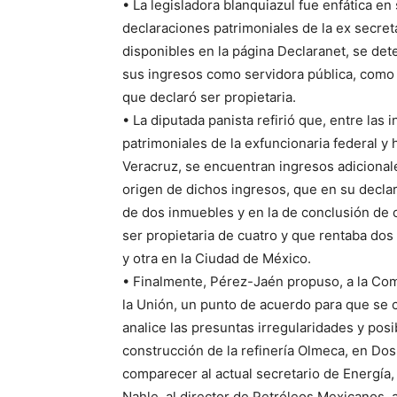
• La legisladora blanquiazul fue enfática en 
declaraciones patrimoniales de la ex secret
disponibles en la página Declaranet, se det
sus ingresos como servidora pública, como 
que declaró ser propietaria.
• La diputada panista refirió que, entre las
patrimoniales de la exfuncionaria federal y
Veracruz, se encuentran ingresos adicionale
origen de dichos ingresos, que en su declara
de dos inmuebles y en la de conclusión de 
ser propietaria de cuatro y que rentaba do
y otra en la Ciudad de México.
• Finalmente, Pérez-Jaén propuso, a la C
la Unión, un punto de acuerdo para que se 
analice las presuntas irregularidades y pos
construcción de la refinería Olmeca, en Dos
comparecer al actual secretario de Energía, a
Nahle, al director de Petróleos Mexicanos, a