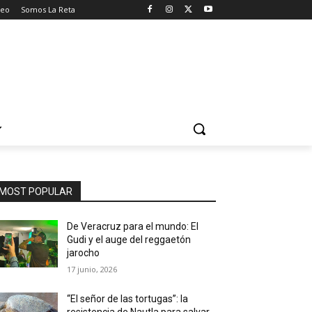
seo
Somos La Reta
MOST POPULAR
De Veracruz para el mundo: El
Gudi y el auge del reggaetón
jarocho
17 junio, 2026
“El señor de las tortugas”: la
resistencia de Nautla para salvar