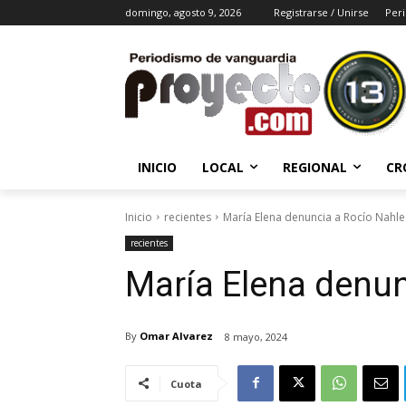
domingo, agosto 9, 2026
Registrarse / Unirse
Peri
INICIO
LOCAL
REGIONAL
CR
Inicio
recientes
María Elena denuncia a Rocío Nahle
recientes
María Elena denun
By
Omar Alvarez
8 mayo, 2024
Cuota