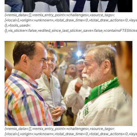
{«remix_data»:[],»remix_entry_point»:»challenges»,»source_tags»:
[«local»],»origin»:»unknown»,»total_draw_time»:0,»total_draw_actions»:0,»la
{},»tools_used»:
{},»is_sticker»:false,»edited_since_last_sticker_save»:false,»containsFTESticke
{«remix_data»:[],»remix_entry_point»:»challenges»,»source_tags»:
[«local»],»origin»:»unknown»,»total_draw_time»:0,»total_draw_actions»:0,»la