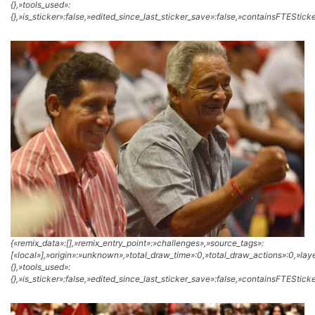
{},»tools_used»:
{},»is_sticker»:false,»edited_since_last_sticker_save»:false,»containsFTESticke
{«remix_data»:[],»remix_entry_point»:»challenges»,»source_tags»:
[«local»],»origin»:»unknown»,»total_draw_time»:0,»total_draw_actions»:0,»la
{},»tools_used»:
{},»is_sticker»:false,»edited_since_last_sticker_save»:false,»containsFTESticke