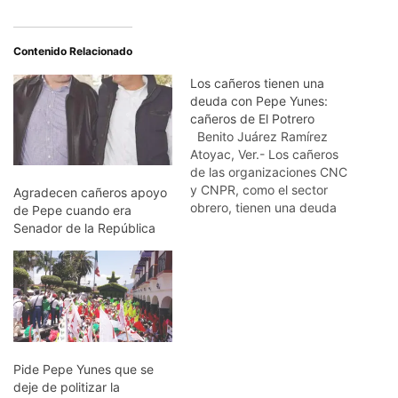
Contenido Relacionado
Los cañeros tienen una
deuda con Pepe Yunes:
cañeros de El Potrero
Benito Juárez Ramírez
Atoyac, Ver.- Los cañeros
de las organizaciones CNC
y CNPR, como el sector
Agradecen cañeros apoyo
obrero, tienen una deuda
de Pepe cuando era
con Pepe Yunes,
Senador de la República
coincidieron en manifestar
los representantes de
estas organizaciones que
entregan su cosecha al
ingenio Central Potrero.
José Luis Gordillo,
presidente de la Unión
Local de Productores…
Pide Pepe Yunes que se
deje de politizar la