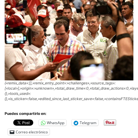
{«remix_data»:[],»remix_entry_point»:»challenges»,»source_tags»:
[«local»],»origin»:»unknown»,»total_draw_time»:0,»total_draw_actions»:0,»la
{},»tools_used»:
{},»is_sticker»:false,»edited_since_last_sticker_save»:false,»containsFTESticke
Puedes compartirlo en:
WhatsApp
Telegram
Correo electrónico