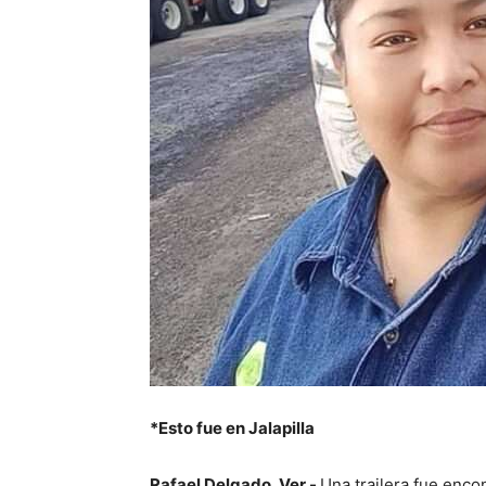
*Esto fue en Jalapilla
Rafael Delgado, Ver.-
Una trailera fue enc