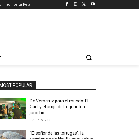
o
Somos La Reta
MOST POPULAR
De Veracruz para el mundo: El
Gudi y el auge del reggaetón
jarocho
17 junio, 2026
“El señor de las tortugas”: la
resistencia de Nautla para salvar