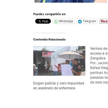
Puedes compartirlo en:
WhatsApp
Telegram
Contenido Relacionado
Vecinos de 
acceso a z
Zongolica
Por: Jacin
Rafael Del
pertinaz ll
pasadas la
de este mar
Exigen justicia y cero impunidad
que medio 
en asesinato de enfermera
de la congr
La Joyita, 
Vidriera, y 
decidieran 