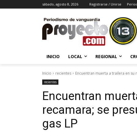
sábado, agosto 8, 2026
Registrarse / Unirse
Perio
INICIO
LOCAL
REGIONAL
CR
Inicio
recientes
Encuentran muerta a trailera en su 
recientes
Encuentran muerta 
recamara; se pres
gas LP