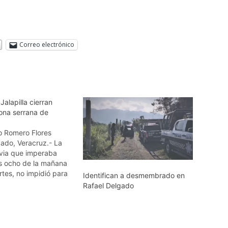
Correo electrónico
Jalapilla cierran
ona serrana de
to Romero Flores
gado, Veracruz.- La
uvia que imperaba
s ocho de la mañana
tes, no impidió para
Identifican a desmembrado en
centenar de vecinos
Rafael Delgado
egación de Jalapilla,
El Boqueron, La
otras colonias,
colocar reatas y