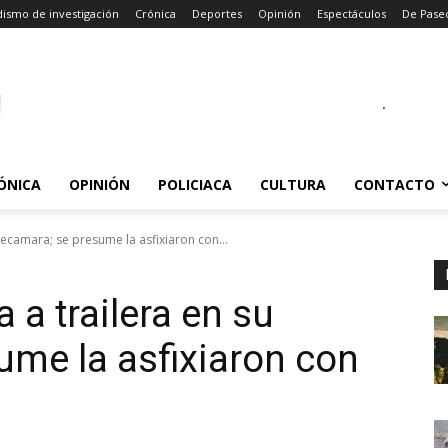
dismo de investigación
Crónica
Deportes
Opinión
Espectáculos
De Pase
.
ÓNICA
OPINIÓN
POLICIACA
CULTURA
CONTACTO
recamara; se presume la asfixiaron con...
a trailera en su
ume la asfixiaron con