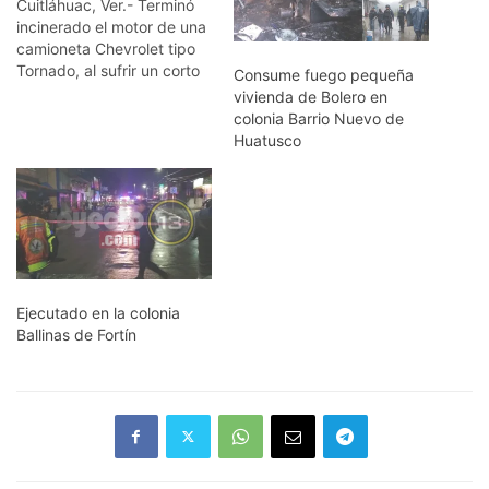
Cuitláhuac, Ver.- Terminó
incinerado el motor de una
camioneta Chevrolet tipo
Tornado, al sufrir un corto
Consume fuego pequeña
circuito; esto fue en
vivienda de Bolero en
Cuitlahuac. Los vecinos
colonia Barrio Nuevo de
apoyaron con cubetas se
Huatusco
agua, mientras llegaron los
geupos de rescate, que
auxiliaron para sofocar el
fuego que amenazaba con
extenderse a toda la…
Ejecutado en la colonia
Ballinas de Fortín