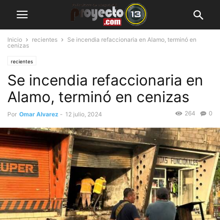
Inicio
recientes
Se incendia refaccionaria en Alamo, terminó en
cenizas
recientes
Se incendia refaccionaria en
Alamo, terminó en cenizas
264
0
Por
Omar Alvarez
-
12 julio, 2024