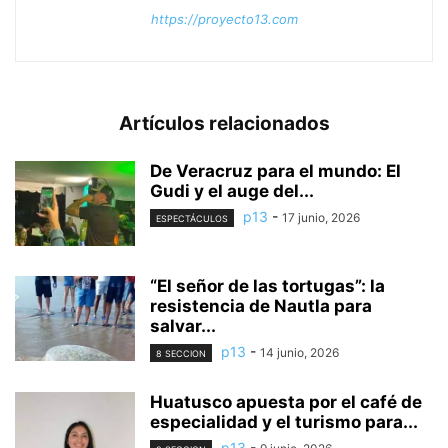
https://proyecto13.com
Artículos relacionados
De Veracruz para el mundo: El
Gudi y el auge del...
p13
-
17 junio, 2026
ESPECTÁCULOS
“El señor de las tortugas”: la
resistencia de Nautla para
salvar...
p13
-
14 junio, 2026
8 SECCION
Huatusco apuesta por el café de
especialidad y el turismo para...
p13
-