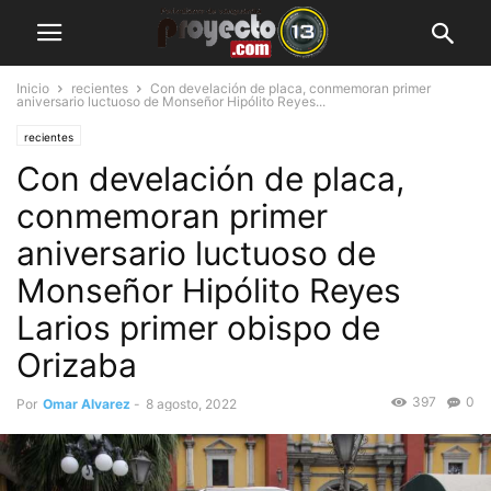
Inicio
recientes
Con develación de placa, conmemoran primer
aniversario luctuoso de Monseñor Hipólito Reyes...
recientes
Con develación de placa,
conmemoran primer
aniversario luctuoso de
Monseñor Hipólito Reyes
Larios primer obispo de
Orizaba
397
0
Por
Omar Alvarez
-
8 agosto, 2022