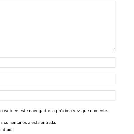
Nombre:
Correo
electróni
Sitio
web:
itio web en este navegador la próxima vez que comente.
es comentarios a esta entrada.
entrada.