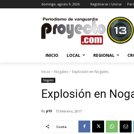
domingo, agosto 9, 2026
Registrarse / Unirse
Peri
INICIO
LOCAL
REGIONAL
CR
Inicio
Nogales
Explosión en Nogales
Nogales
Explosión en Nog
By
p13
15 febrero, 2017
Cuota