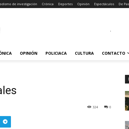
odismo de investigación
Crónica
Deportes
Opinión
Espectáculos
De Pa
.
ÓNICA
OPINIÓN
POLICIACA
CULTURA
CONTACTO
ales
324
0