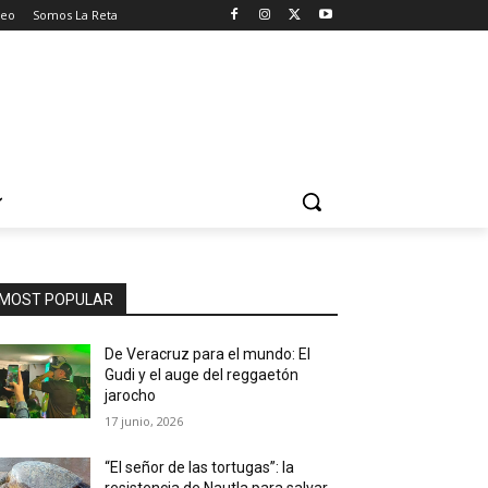
seo
Somos La Reta
MOST POPULAR
De Veracruz para el mundo: El
Gudi y el auge del reggaetón
jarocho
17 junio, 2026
“El señor de las tortugas”: la
resistencia de Nautla para salvar