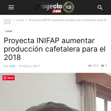
Inicio
Local
Proyecta INIFAP aumentar producción cafetalera para el
2018
Local
Proyecta INIFAP aumentar
producción cafetalera para el
2018
302
0
Por
p13
-
14 marzo, 2017
Save