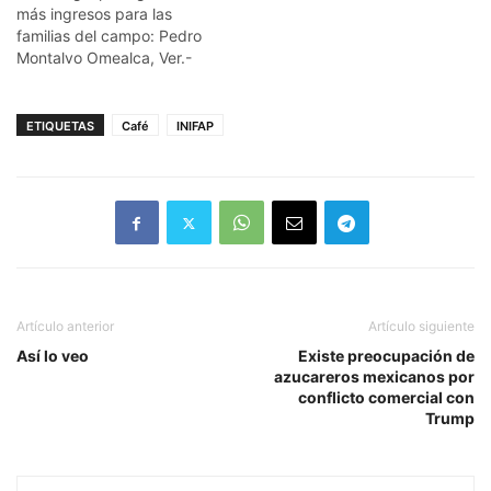
más ingresos para las
familias del campo: Pedro
Montalvo Omealca, Ver.-
Con el fin de incentivar el
campo y generar más
ingresos para las familias
ETIQUETAS
Café
INIFAP
omealquenses que
dependen de este, el
Ayuntamiento de Omealca
establecerá lazos con
dependencias de ciencia y
tecnología como…
Artículo anterior
Artículo siguiente
Así lo veo
Existe preocupación de
azucareros mexicanos por
conflicto comercial con
Trump