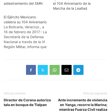
adiestramiento del SMN
el 104 Aniversario de la
Marcha de la Lealtad
El Ejército Mexicano
celebra su 104 Aniversario
La Boticaria, Veracruz., a
16 de febrero de 2017.- La
Secretaría de la Defensa
Nacional a través de la VI
Región Militar, informa que
el 19 de febrero de 2017
se conmemora el 104
Aniversario del Ejército
Mexicano. Producto de la
iniciativa del Presidente
Carranza, mediante
decreto del 19 de…
Artículo anterior
Artículo siguiente
Director de Corena autoriza
Ante incremento de violencia
tala en bosque de Tlalpan
en Yanga, recorre la Marina;
mientras Fuerza Civil realiza