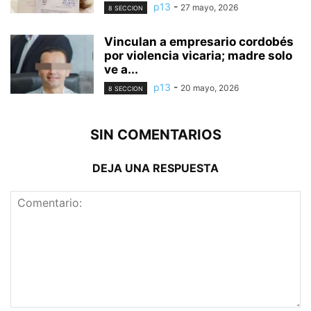
p13
-
27 mayo, 2026
8 SECCION
Vinculan a empresario cordobés
por violencia vicaria; madre solo
ve a...
p13
-
20 mayo, 2026
8 SECCION
SIN COMENTARIOS
DEJA UNA RESPUESTA