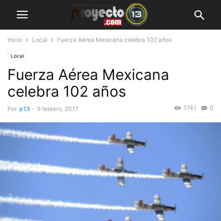
Inicio
Local
Fuerza Aérea Mexicana celebra 102 años
Local
Fuerza Aérea Mexicana
celebra 102 años
1741
0
Por
p13
-
9 febrero, 2017