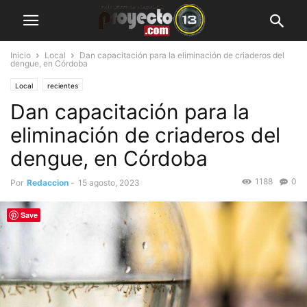
Inicio
Local
Dan capacitación para la eliminación de criaderos del
dengue, en Córdoba
Local
recientes
Dan capacitación para la
eliminación de criaderos del
dengue, en Córdoba
1188
0
Por
Redaccion
-
15 agosto, 2023
Save