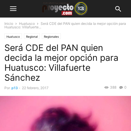
Inicio
Huatusco
Será CDE del PAN quien decida la mejor opción para
Huatusco: Villafuerte...
Huatusco
Regional
Regionales
Será CDE del PAN quien
decida la mejor opción para
Huatusco: Villafuerte
Sánchez
388
0
Por
p13
-
22 febrero, 2017