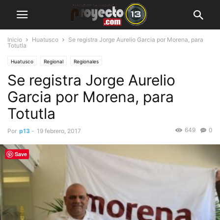
Inicio
Huatusco
Se registra Jorge Aurelio Garcia por Morena, para
Totutla
Huatusco
Regional
Regionales
Se registra Jorge Aurelio
Garcia por Morena, para
Totutla
649
0
Por
p13
-
19 febrero, 2017
Save