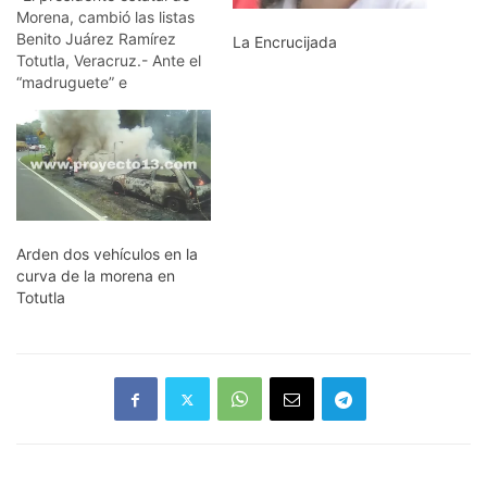
Morena, cambió las listas
Benito Juárez Ramírez
La Encrucijada
Totutla, Veracruz.- Ante el
“madruguete” e
imposiciones que le
hicieron al precandidato
por MORENA en el
municipio de Totutla; el
profesor Jorge Aurelio
García Suárez, también
delegado de este Instituto
Arden dos vehículos en la
Político, decidió retirarse
curva de la morena en
de la contienda. En
Totutla
entrevista exclusiva,…