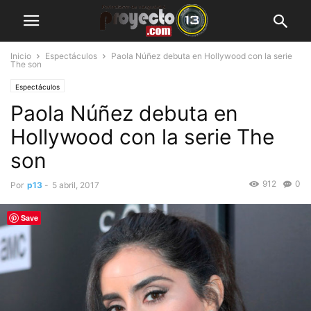
Inicio
Espectáculos
Paola Núñez debuta en Hollywood con la serie
The son
Espectáculos
Paola Núñez debuta en
Hollywood con la serie The
son
912
0
Por
p13
-
5 abril, 2017
Save