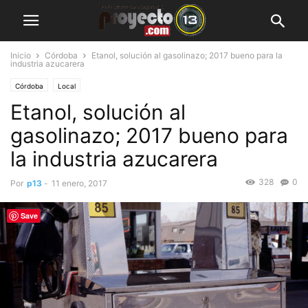
Inicio
Córdoba
Etanol, solución al gasolinazo; 2017 bueno para la
industria azucarera
Córdoba
Local
Etanol, solución al
gasolinazo; 2017 bueno para
la industria azucarera
328
0
Por
p13
-
11 enero, 2017
Save