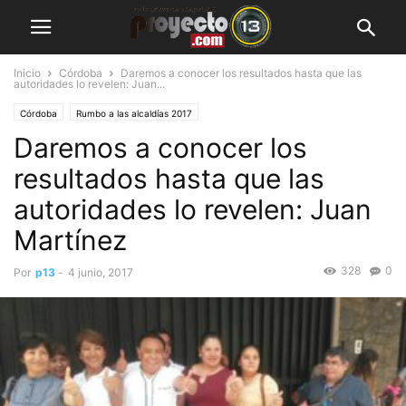
Inicio
Córdoba
Daremos a conocer los resultados hasta que las
autoridades lo revelen: Juan...
Córdoba
Rumbo a las alcaldías 2017
Daremos a conocer los
resultados hasta que las
autoridades lo revelen: Juan
Martínez
328
0
Por
p13
-
4 junio, 2017