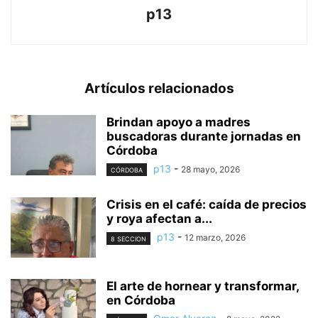
p13
Artículos relacionados
Brindan apoyo a madres
buscadoras durante jornadas en
Córdoba
p13
-
28 mayo, 2026
CÓRDOBA
Crisis en el café: caída de precios
y roya afectan a...
p13
-
12 marzo, 2026
8 SECCION
El arte de hornear y transformar,
en Córdoba