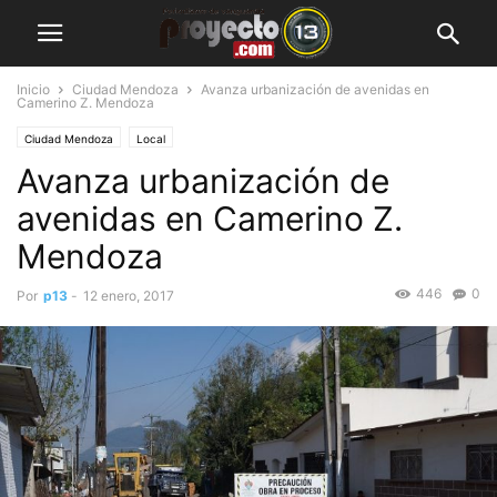
Inicio
Ciudad Mendoza
Avanza urbanización de avenidas en
Camerino Z. Mendoza
Ciudad Mendoza
Local
Avanza urbanización de
avenidas en Camerino Z.
Mendoza
446
0
Por
p13
-
12 enero, 2017