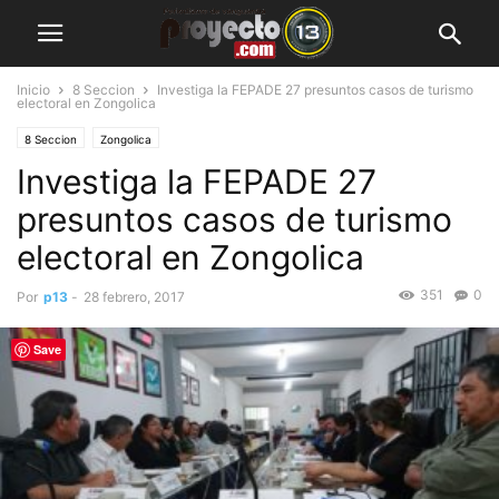
Inicio
8 Seccion
Investiga la FEPADE 27 presuntos casos de turismo
electoral en Zongolica
8 Seccion
Zongolica
Investiga la FEPADE 27
presuntos casos de turismo
electoral en Zongolica
351
0
Por
p13
-
28 febrero, 2017
Save