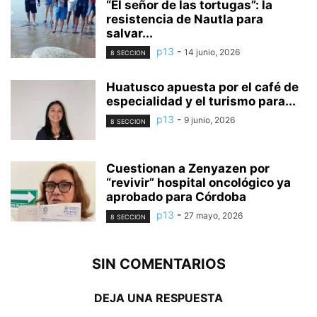
“El señor de las tortugas”: la
resistencia de Nautla para
salvar...
p13
-
14 junio, 2026
8 SECCION
Huatusco apuesta por el café de
especialidad y el turismo para...
p13
-
9 junio, 2026
8 SECCION
Cuestionan a Zenyazen por
“revivir” hospital oncológico ya
aprobado para Córdoba
p13
-
27 mayo, 2026
8 SECCION
SIN COMENTARIOS
DEJA UNA RESPUESTA