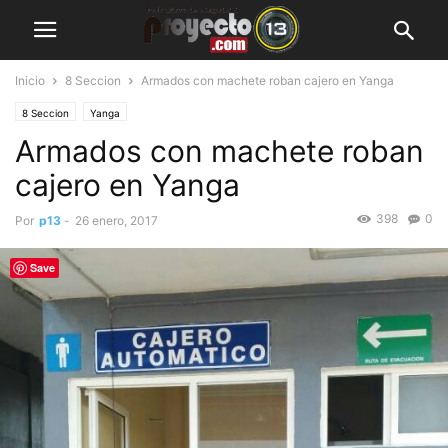
Inicio
8 Seccion
Armados con machete roban cajero en Yanga
8 Seccion
Yanga
Armados con machete roban
cajero en Yanga
398
0
Por
p13
-
26 enero, 2017
Save