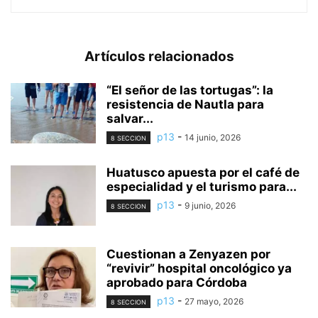
Artículos relacionados
“El señor de las tortugas”: la
resistencia de Nautla para
salvar...
p13
-
14 junio, 2026
8 SECCION
Huatusco apuesta por el café de
especialidad y el turismo para...
p13
-
9 junio, 2026
8 SECCION
Cuestionan a Zenyazen por
“revivir” hospital oncológico ya
aprobado para Córdoba
p13
-
27 mayo, 2026
8 SECCION