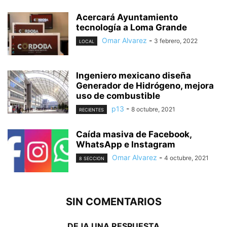
Acercará Ayuntamiento
tecnología a Loma Grande
Omar Alvarez
-
3 febrero, 2022
LOCAL
Ingeniero mexicano diseña
Generador de Hidrógeno, mejora
uso de combustible
p13
-
8 octubre, 2021
RECIENTES
Caída masiva de Facebook,
WhatsApp e Instagram
Omar Alvarez
-
4 octubre, 2021
8 SECCION
SIN COMENTARIOS
DEJA UNA RESPUESTA