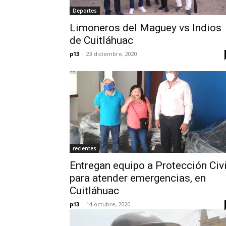
Deportes
Limoneros del Maguey vs Indios
de Cuitláhuac
p13
-
23 diciembre, 2020
recientes
Entregan equipo a Protección Civi
para atender emergencias, en
Cuitláhuac
p13
-
14 octubre, 2020