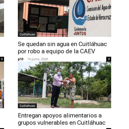
Cuitlahuac
Se quedan sin agua en Cuitláhuac
por robo a equipo de la CAEV
p13
-
16 junio, 2020
0
0
Cuitlahuac
Entregan apoyos alimentarios a
grupos vulnerables en Cuitláhuac