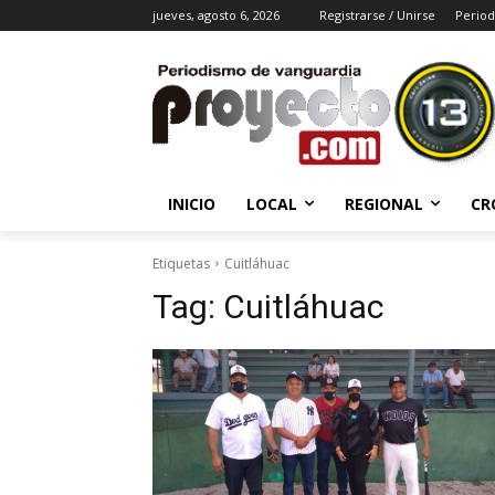
jueves, agosto 6, 2026
Registrarse / Unirse
Period
INICIO
LOCAL
REGIONAL
CR
Etiquetas
Cuitláhuac
Tag:
Cuitláhuac