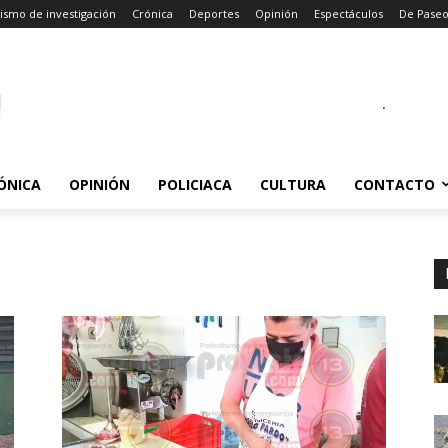
ismo de investigación
Crónica
Deportes
Opinión
Espectáculos
De Pase
.
ÓNICA
OPINIÓN
POLICIACA
CULTURA
CONTACTO