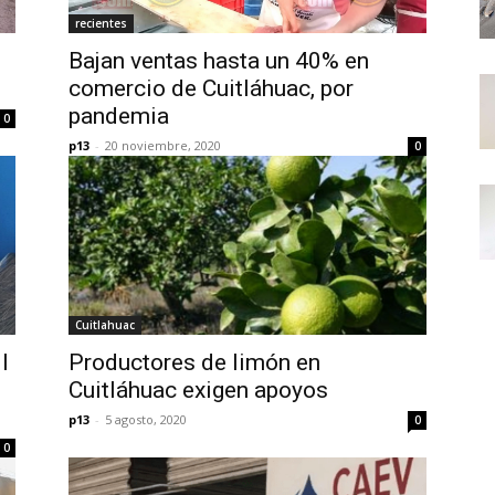
recientes
Bajan ventas hasta un 40% en
comercio de Cuitláhuac, por
pandemia
0
p13
-
20 noviembre, 2020
0
Cuitlahuac
l
Productores de limón en
Cuitláhuac exigen apoyos
p13
-
5 agosto, 2020
0
0