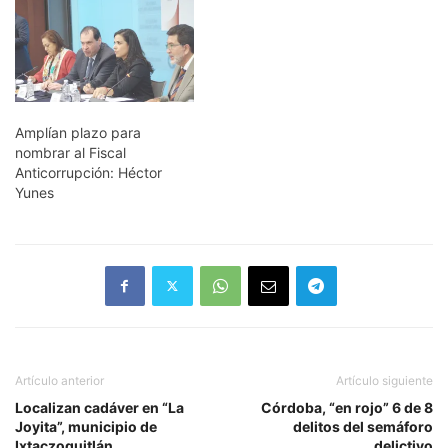
2017.-Luego de conocer
los alcances de la reforma
constitucional aprobada
este jueves por el
Congreso local y que
busca armonizar el sistema
local anticorrupción, el
Amplían plazo para
presidente de la…
nombrar al Fiscal
Anticorrupción: Héctor
Yunes
Artículo anterior
Artículo siguiente
Localizan cadáver en “La
Córdoba, “en rojo” 6 de 8
Joyita”, municipio de
delitos del semáforo
Ixtaczoquitlán
delictivo