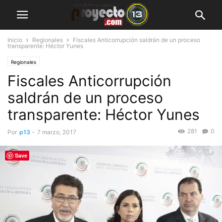
Inicio
Regionales
Fiscales Anticorrupción saldrán de un proceso
transparente: Héctor Yunes
Regionales
Fiscales Anticorrupción
saldrán de un proceso
transparente: Héctor Yunes
281
0
Por
p13
-
7 marzo, 2017
Save