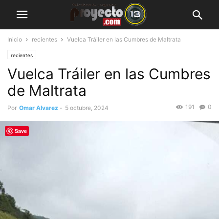
Inicio
recientes
Vuelca Tráiler en las Cumbres de Maltrata
recientes
Vuelca Tráiler en las Cumbres
de Maltrata
191
0
Por
Omar Alvarez
-
5 octubre, 2024
Save