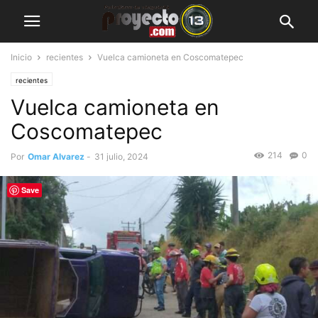
Inicio
recientes
Vuelca camioneta en Coscomatepec
recientes
Vuelca camioneta en
Coscomatepec
214
0
Por
Omar Alvarez
-
31 julio, 2024
Save