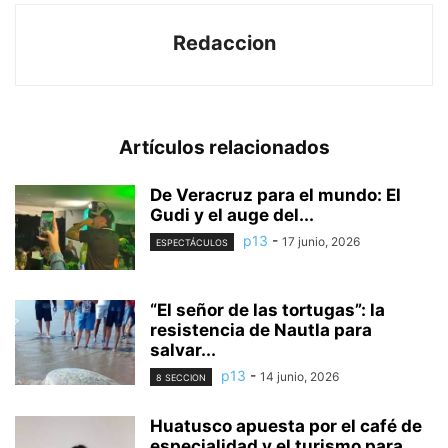
Redaccion
Artículos relacionados
De Veracruz para el mundo: El
Gudi y el auge del...
p13
-
17 junio, 2026
ESPECTÁCULOS
“El señor de las tortugas”: la
resistencia de Nautla para
salvar...
p13
-
14 junio, 2026
8 SECCION
Huatusco apuesta por el café de
especialidad y el turismo para...