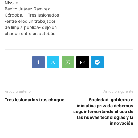
Nissan
Benito Juárez Ramírez
Córdoba. - Tres lesionados
-entre ellos un trabajador
de limpia publica- dejó un
choque entre un autobús
de la línea 8 de marzo y
una camioneta Nissan X -
trail. Segun informes, el
conductor de la Nissan no
respetó la preferencia de
paso, en la avenida 4…
Artículo anterior
Artículo siguiente
Tres lesionados tras choque
Sociedad, gobierno e
iniciativa privada debemos
seguir fomentando el uso de
las nuevas tecnologías y la
innovación