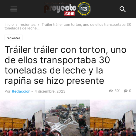
Inicio
recientes
Tráiler tráiler con torton, uno de ellos transportaba 30
toneladas de leche...
recientes
Tráiler tráiler con torton, uno
de ellos transportaba 30
toneladas de leche y la
rapiña se hizo presente
501
0
Por
Redaccion
-
4 diciembre, 2023