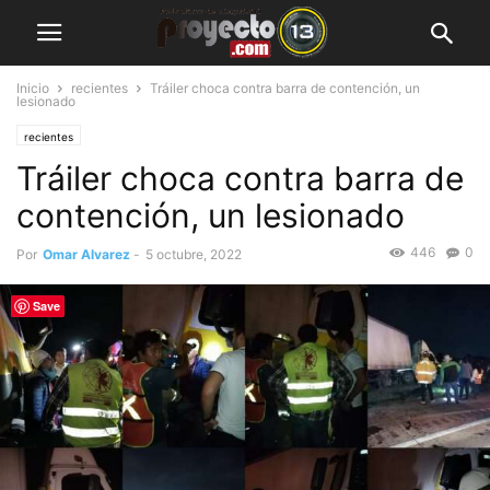
Inicio
recientes
Tráiler choca contra barra de contención, un
lesionado
recientes
Tráiler choca contra barra de
contención, un lesionado
446
0
Por
Omar Alvarez
-
5 octubre, 2022
Save