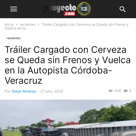
Inicio
recientes
Tráiler Cargado con Cerveza se Queda sin Frenos y
Vuelca en la...
recientes
Tráiler Cargado con Cerveza
se Queda sin Frenos y Vuelca
en la Autopista Córdoba-
Veracruz
428
0
Por
Omar Alvarez
-
27 julio, 2025