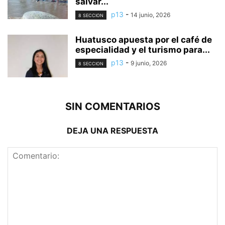
salvar...
p13
-
14 junio, 2026
8 SECCION
Huatusco apuesta por el café de
especialidad y el turismo para...
p13
-
9 junio, 2026
8 SECCION
SIN COMENTARIOS
DEJA UNA RESPUESTA