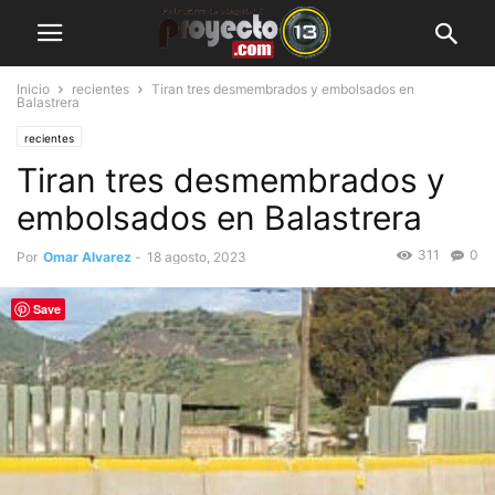
Inicio
recientes
Tiran tres desmembrados y embolsados en
Balastrera
recientes
Tiran tres desmembrados y
embolsados en Balastrera
311
0
Por
Omar Alvarez
-
18 agosto, 2023
Save