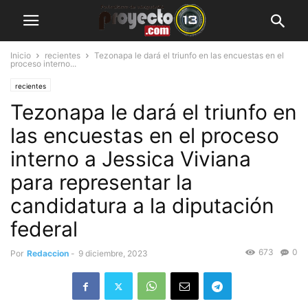
Inicio
recientes
Tezonapa le dará el triunfo en las encuestas en el
proceso interno...
recientes
Tezonapa le dará el triunfo en
las encuestas en el proceso
interno a Jessica Viviana
para representar la
candidatura a la diputación
federal
673
0
Por
Redaccion
-
9 diciembre, 2023