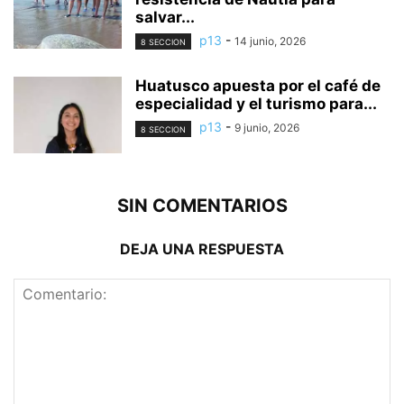
salvar...
p13
-
14 junio, 2026
8 SECCION
Huatusco apuesta por el café de
especialidad y el turismo para...
p13
-
9 junio, 2026
8 SECCION
SIN COMENTARIOS
DEJA UNA RESPUESTA