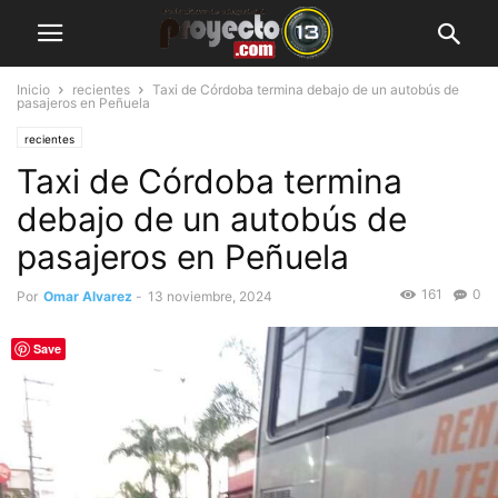
Inicio
recientes
Taxi de Córdoba termina debajo de un autobús de
pasajeros en Peñuela
recientes
Taxi de Córdoba termina
debajo de un autobús de
pasajeros en Peñuela
161
0
Por
Omar Alvarez
-
13 noviembre, 2024
Save