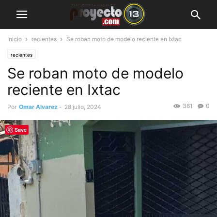
Inicio
recientes
Se roban moto de modelo reciente en Ixtac
recientes
Se roban moto de modelo
reciente en Ixtac
361
0
Por
Omar Alvarez
-
28 julio, 2024
Save