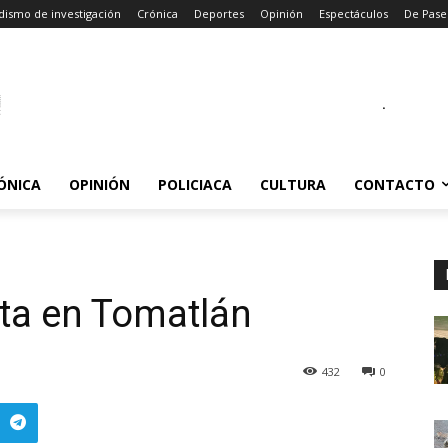
dismo de investigación
Crónica
Deportes
Opinión
Espectáculos
De Pase
.
ÓNICA
OPINIÓN
POLICIACA
CULTURA
CONTACTO
ta en Tomatlán
432
0