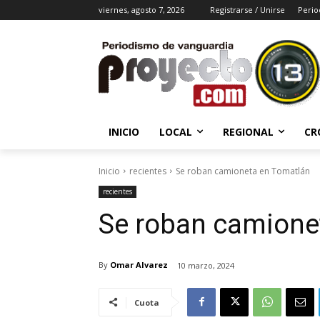
viernes, agosto 7, 2026
Registrarse / Unirse
Perio
INICIO
LOCAL
REGIONAL
CR
Inicio
recientes
Se roban camioneta en Tomatlán
recientes
Se roban camione
By
Omar Alvarez
10 marzo, 2024
Cuota