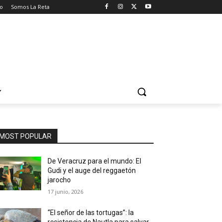
o
Somos La Reta
MOST POPULAR
De Veracruz para el mundo: El
Gudi y el auge del reggaetón
jarocho
17 junio, 2026
“El señor de las tortugas”: la
resistencia de Nautla para salvar