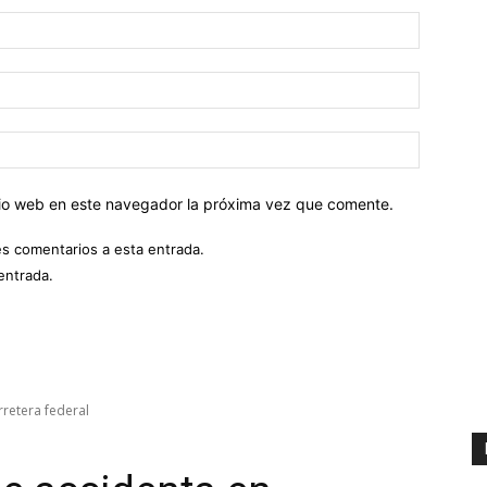
Nombre:
Correo
electróni
Sitio
web:
itio web en este navegador la próxima vez que comente.
es comentarios a esta entrada.
entrada.