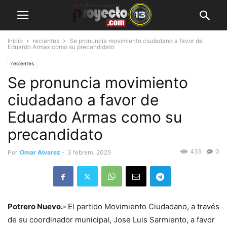
Inicio
recientes
Se pronuncia movimiento ciudadano a favor de
Eduardo Armas como su precandidato
recientes
Se pronuncia movimiento
ciudadano a favor de
Eduardo Armas como su
precandidato
435
0
Por
Omar Alvarez
-
3 febrero, 2025
Potrero Nuevo.-
El partido Movimiento Ciudadano, a través
de su coordinador municipal, Jose Luis Sarmiento, a favor