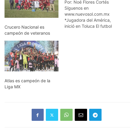
Por: Noé Flores Cortés
Síguenos en
www.nuevosol.com.mx
*Jugadora del América,
inició en Toluca El futbol
Crucero Nacional es
está de luto, tras el
campeón de veteranos
fallecimiento de Diana
González, jugadora de las
Águilas del América,
campeona la temporada
antepasada; todos los
equipos, en especial
Santos y los americanistas
le guardaron minuto de
Atlas es campeón de la
silencio antes del…
Liga MX