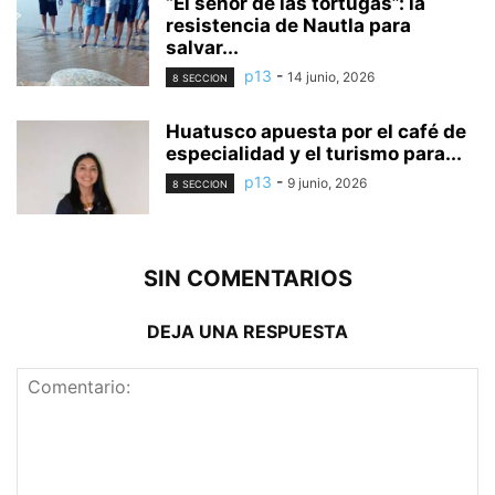
“El señor de las tortugas”: la
resistencia de Nautla para
salvar...
p13
-
14 junio, 2026
8 SECCION
Huatusco apuesta por el café de
especialidad y el turismo para...
p13
-
9 junio, 2026
8 SECCION
SIN COMENTARIOS
DEJA UNA RESPUESTA