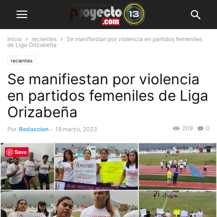
Inicio
recientes
Se manifiestan por violencia en partidos femeniles
de Liga Orizabeña
recientes
Se manifiestan por violencia
en partidos femeniles de Liga
Orizabeña
209
0
Por
Redaccion
-
19 marzo, 2023
Save