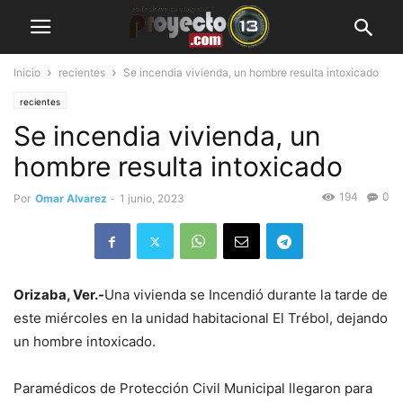
Inicio
recientes
Se incendia vivienda, un hombre resulta intoxicado
recientes
Se incendia vivienda, un
hombre resulta intoxicado
194
0
Por
Omar Alvarez
-
1 junio, 2023
Orizaba, Ver.-
Una vivienda se Incendió durante la tarde de
este miércoles en la unidad habitacional El Trébol, dejando
un hombre intoxicado.
Paramédicos de Protección Civil Municipal llegaron para