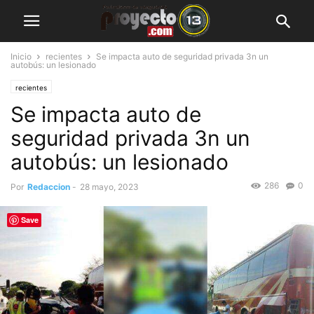
Inicio
recientes
Se impacta auto de seguridad privada 3n un
autobús: un lesionado
recientes
Se impacta auto de
seguridad privada 3n un
autobús: un lesionado
286
0
Por
Redaccion
-
28 mayo, 2023
Save