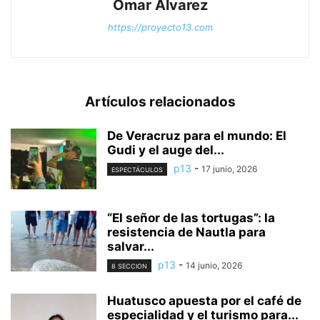
Omar Alvarez
https://proyecto13.com
Artículos relacionados
De Veracruz para el mundo: El
Gudi y el auge del...
p13
-
17 junio, 2026
ESPECTÁCULOS
“El señor de las tortugas”: la
resistencia de Nautla para
salvar...
p13
-
14 junio, 2026
8 SECCION
Huatusco apuesta por el café de
especialidad y el turismo para...