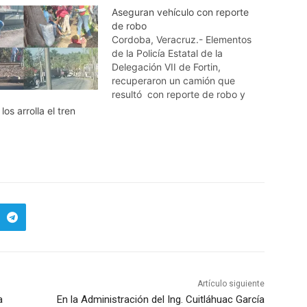
Aseguran vehículo con reporte
de robo
Cordoba, Veracruz.- Elementos
de la Policía Estatal de la
Delegación VII de Fortin,
recuperaron un camión que
resultó con reporte de robo y
estaba ubicado en la colonia
os arrolla el tren
Crucero Nacional, sin ninguna
persona que pudiera responder
por la propiedad. Esto fue la
madrugada de este jueves,
cuando los oficiales realizaban…
Artículo siguiente
a
En la Administración del Ing. Cuitláhuac García