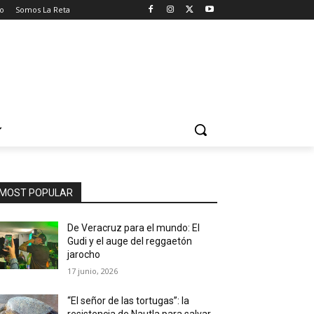
o
Somos La Reta
MOST POPULAR
De Veracruz para el mundo: El
Gudi y el auge del reggaetón
jarocho
17 junio, 2026
“El señor de las tortugas”: la
resistencia de Nautla para salvar