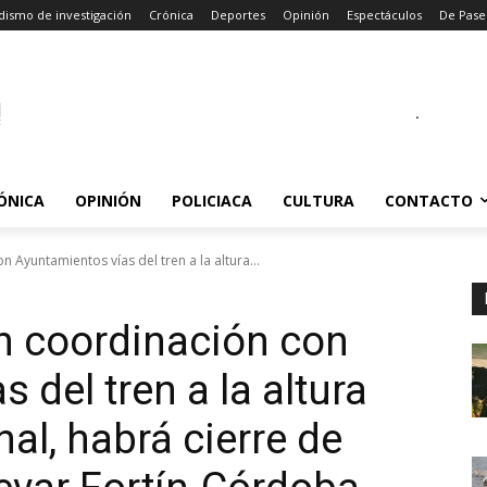
dismo de investigación
Crónica
Deportes
Opinión
Espectáculos
De Pase
.
ÓNICA
OPINIÓN
POLICIACA
CULTURA
CONTACTO
 Ayuntamientos vías del tren a la altura...
n coordinación con
 del tren a la altura
al, habrá cierre de