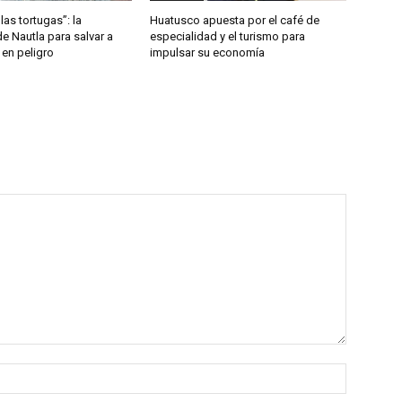
las tortugas”: la
Huatusco apuesta por el café de
de Nautla para salvar a
especialidad y el turismo para
 en peligro
impulsar su economía
Nombre: