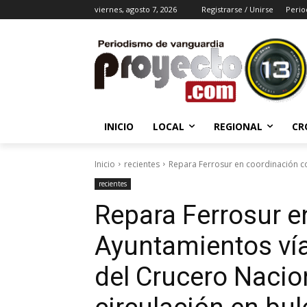
viernes, agosto 7, 2026
Registrarse / Unirse
Perio
INICIO
LOCAL
REGIONAL
CR
Inicio
recientes
Repara Ferrosur en coordinación con
recientes
Repara Ferrosur e
Ayuntamientos vías
del Crucero Nacion