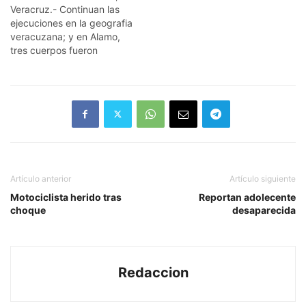
Veracruz.- Continuan las
ejecuciones en la geografia
veracuzana; y en Alamo,
tres cuerpos fueron
encontrados en estado de
descomposición, dentro de
un naranjal. Esto fue la
tarde de este lunes en el
ejido El Coyote de este
municipio de Álamo, hasta
donde llegaron las
autoridades…
Artículo anterior
Artículo siguiente
Motociclista herido tras
Reportan adolecente
choque
desaparecida
Redaccion