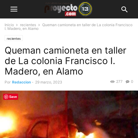
Inicio
recientes
Queman camioneta en taller de La colonia Francisco
I. Madero, en Alamo
recientes
Queman camioneta en taller
de La colonia Francisco I.
Madero, en Alamo
277
0
Por
Redaccion
-
29 marzo, 2023
Save