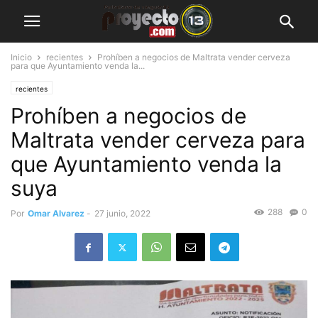
Inicio
recientes
Prohíben a negocios de Maltrata vender cerveza
para que Ayuntamiento venda la...
recientes
Prohíben a negocios de
Maltrata vender cerveza para
que Ayuntamiento venda la
suya
288
0
Por
Omar Alvarez
-
27 junio, 2022